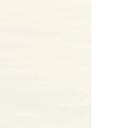
Mabel Au-Yeung
1月21日
讀畢需時 4 分鐘
肌肉，是銀青生活的重要資
本
隨年齡增長，我們累積了豐富的智慧，
但也悄悄地在流失一些東西，直到有天
我們發現，肌肉量與肌力漸漸流失，這
也許是「肌少症」（sarcopenia）的開
端。 所幸，肌少症並非無可避免。透過