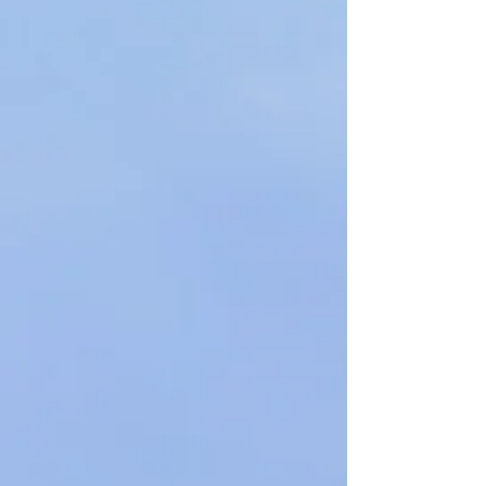
Cody Cheung
2025年11月8日
讀畢需時 4 分鐘
銀髮旅遊：細味世界未知的
風景
旅行永遠是快樂的，至少我未見過討厭
旅行的人。當你終於可以放下工作，有
餘裕去探索未竟的旅程，何不立刻準備
起行？對銀青一族而言，旅行不僅是觀
光，更是以人生智慧細細品味世界的機
會。