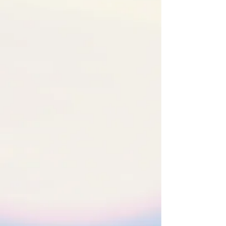
及早發現、規律運動與營養攝取，我們
完全可以逆轉或延緩這個過程。肌肉流
失不只是衰老的附屬品，更是可以積極
面對的挑戰。
Cody Cheung
2025年12月14日
讀畢需時 5 分鐘
銀青旅遊：「泰」寫意推介
上回和大家分享了日本的銀青旅遊，今