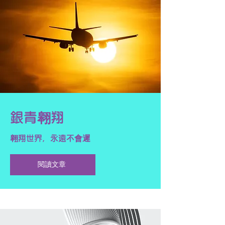
銀青翱翔
​翱翔世界，永遠不會遲
閱讀文章