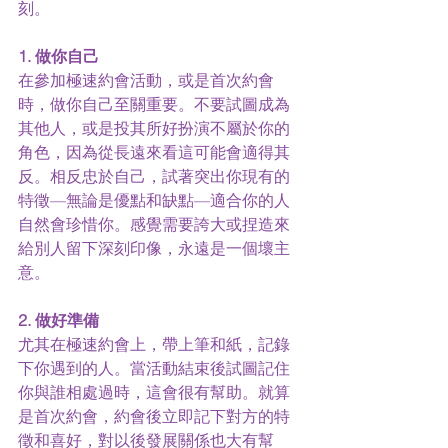
刻。
1. 做你自己
在參加極速約會活動，或是首次約會
時，做你自己至關重要。不要試圖成為
其他人，或是投其所好扮演不屬於你的
角色，因為從長遠來看這可能會適得其
反。相反忠於自己，試著突出你現有的
特徵—無論是優點和缺點—適合你的人
自然會珍惜你。感覺需要誇大或捏造來
給別人留下深刻印像，永遠是一個壞主
意。
2. 做好準備
尤其在極速約會上，帶上筆和紙，記錄
下你遇到的人。當活動結束後試圖記住
你與誰相處過時，這會很有幫助。就算
是首次約會，約會後立即記下對方的特
徵和喜好，對以後發展關係也大有幫